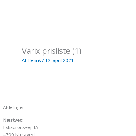
Gå
til
indholdet
Varix prisliste (1)
Af
Henrik
/
12. april 2021
Afdelinger
Næstved:
Eskadronsvej 4A
4700 Næstved