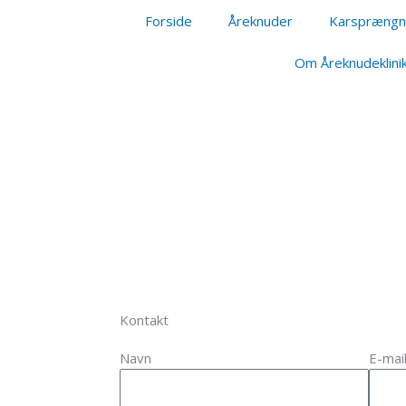
Forside
Åreknuder
Karsprængn
Om Åreknudeklini
Kontakt
Navn
E-mai