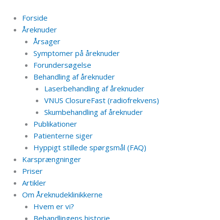
Gå
til
Forside
indholdet
Åreknuder
Årsager
Symptomer på åreknuder
Forundersøgelse
Behandling af åreknuder
Laserbehandling af åreknuder
VNUS ClosureFast (radiofrekvens)
Skumbehandling af åreknuder
Publikationer
Patienterne siger
Hyppigt stillede spørgsmål (FAQ)
Karsprængninger
Priser
Artikler
Om Åreknudeklinikkerne
Hvem er vi?
Behandlingens historie