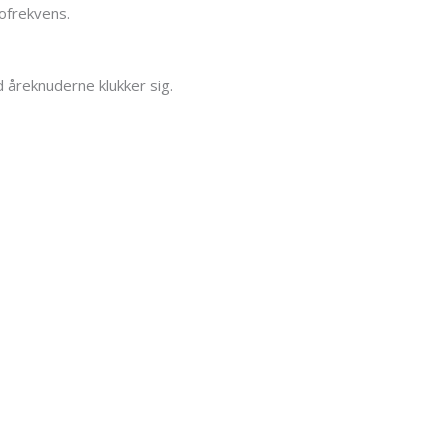
iofrekvens.
d åreknuderne klukker sig.