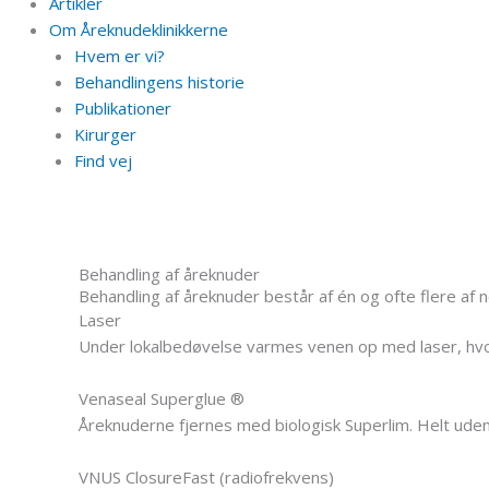
Artikler
Om Åreknudeklinikkerne
Hvem er vi?
Behandlingens historie
Publikationer
Kirurger
Find vej
Behandling af åreknuder
Behandling af åreknuder består af én og ofte flere af 
Laser
Under lokalbedøvelse varmes venen op med laser, hvor
Venaseal Superglue ®
Åreknuderne fjernes med biologisk Superlim. Helt ude
VNUS ClosureFast (radiofrekvens)