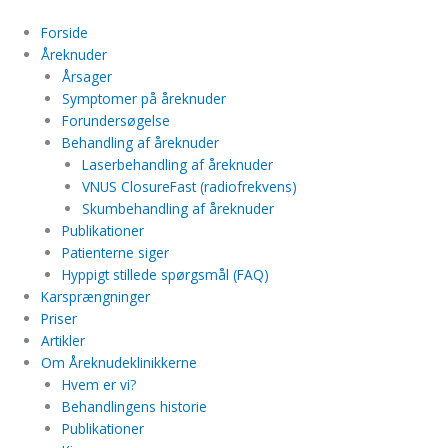
Gå
til
Forside
indholdet
Åreknuder
Årsager
Symptomer på åreknuder
Forundersøgelse
Behandling af åreknuder
Laserbehandling af åreknuder
VNUS ClosureFast (radiofrekvens)
Skumbehandling af åreknuder
Publikationer
Patienterne siger
Hyppigt stillede spørgsmål (FAQ)
Karsprængninger
Priser
Artikler
Om Åreknudeklinikkerne
Hvem er vi?
Behandlingens historie
Publikationer