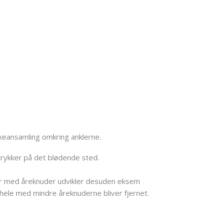
eansamling omkring anklerne.
trykker på det blødende sted.
er med åreknuder udvikler desuden eksem
t hele med mindre åreknuderne bliver fjernet.