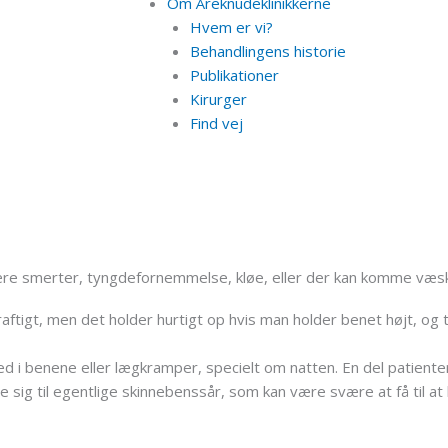
Om Åreknudeklinikkerne
Hvem er vi?
Behandlingens historie
Publikationer
Kirurger
Find vej
re smerter, tyngdefornemmelse, kløe, eller der kan komme væsk
ftigt, men det holder hurtigt op hvis man holder benet højt, og 
i benene eller lægkramper, specielt om natten. En del patient
e sig til egentlige skinnebenssår, som kan være svære at få til a