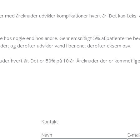
r med åreknuder udvikler komplikationer hvert år. Det kan f.eks
mere hos nogle end hos andre. Gennemsnitligt 5% af patienterne bev
uder, og derefter udvikler vand i benene, derefter eksem osv.
uder hvert år. Det er 50% på 10 år. Åreknuder der er kommet igen
Kontakt
Navn
E-mai