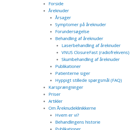
Forside
Åreknuder
Årsager
Symptomer på åreknuder
Forundersøgelse
Behandling af åreknuder
Laserbehandling af åreknuder
VNUS ClosureFast (radiofrekvens)
Skumbehandling af åreknuder
Publikationer
Patienterne siger
Hyppigt stillede spørgsmål (FAQ)
Karsprængninger
Priser
Artikler
Om Åreknudeklinikkerne
Hvem er vi?
Behandlingens historie
Publikationer