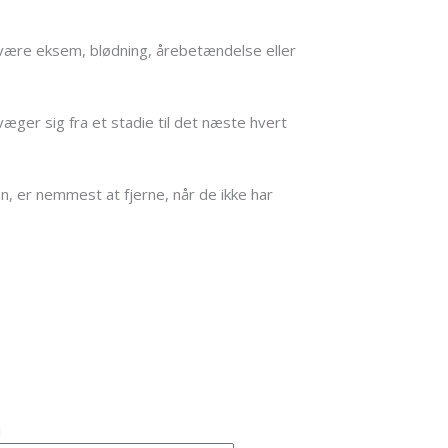
. være eksem, blødning, årebetændelse eller
æger sig fra et stadie til det næste hvert
, er nemmest at fjerne, når de ikke har
l