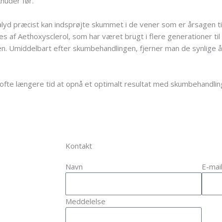
nuder før.
ralyd præcist kan indsprøjte skummet i de vener som er årsagen ti
s af Aethoxysclerol, som har været brugt i flere generationer til
pen. Umiddelbart efter skumbehandlingen, fjerner man de synlige 
fte længere tid at opnå et optimalt resultat med skumbehandlin
Kontakt
Navn
E-mai
Meddelelse