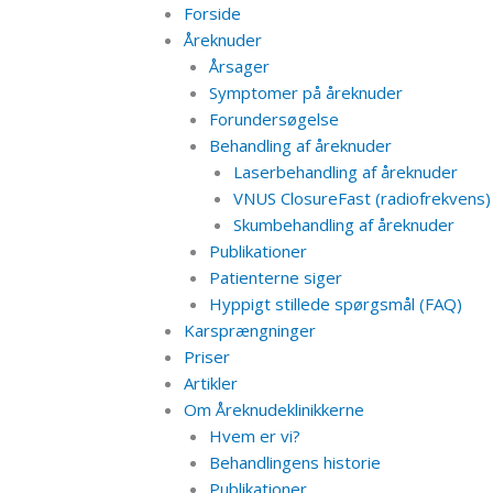
Forside
Åreknuder
Årsager
Symptomer på åreknuder
Forundersøgelse
Behandling af åreknuder
Laserbehandling af åreknuder
VNUS ClosureFast (radiofrekvens)
Skumbehandling af åreknuder
Publikationer
Patienterne siger
Hyppigt stillede spørgsmål (FAQ)
Karsprængninger
Priser
Artikler
Om Åreknudeklinikkerne
Hvem er vi?
Behandlingens historie
Publikationer