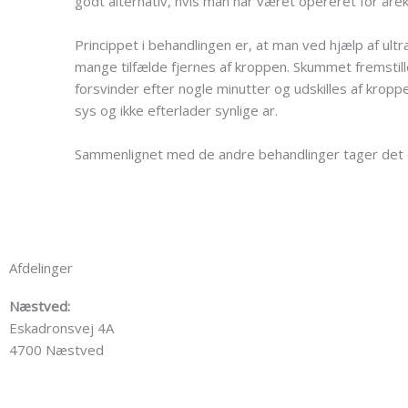
godt alternativ, hvis man har været opereret for årek
Princippet i behandlingen er, at man ved hjælp af ult
mange tilfælde fjernes af kroppen. Skummet fremstille
forsvinder efter nogle minutter og udskilles af krop
sys og ikke efterlader synlige ar.
Sammenlignet med de andre behandlinger tager det o
Afdelinger
Næstved:
Eskadronsvej 4A
4700 Næstved