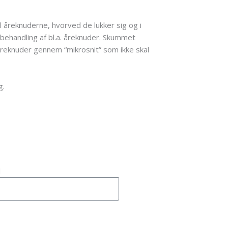
l åreknuderne, hvorved de lukker sig og i
 behandling af bl.a. åreknuder. Skummet
åreknuder gennem “mikrosnit” som ikke skal
g.
l