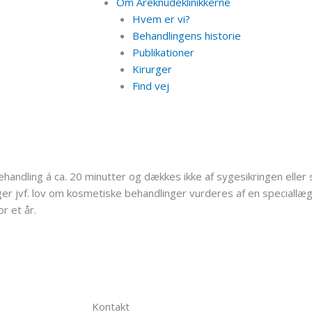
Om Åreknudeklinikkerne
Hvem er vi?
Behandlingens historie
Publikationer
Kirurger
Find vej
handling á ca. 20 minutter og dækkes ikke af sygesikringen eller 
er jvf. lov om kosmetiske behandlinger vurderes af en speciallæ
r et år.
Kontakt