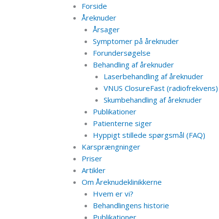
Forside
Åreknuder
Årsager
Symptomer på åreknuder
Forundersøgelse
Behandling af åreknuder
Laserbehandling af åreknuder
VNUS ClosureFast (radiofrekvens)
Skumbehandling af åreknuder
Publikationer
Patienterne siger
Hyppigt stillede spørgsmål (FAQ)
Karsprængninger
Priser
Artikler
Om Åreknudeklinikkerne
Hvem er vi?
Behandlingens historie
Publikationer